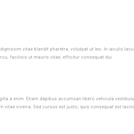
dignissim vitae blandit pharetra, volutpat ut leo. In iaculis lac
u, facilisis ut mauris vitae, efficitur consequat dui.
ngilla a enim. Etiam dapibus accumsan libero vehicula vestibul
m vitae viverra. Sed cursus est justo, quis consequat est lacini